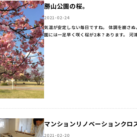
勝山公園の桜。
2021-02-24
気温が安定しない毎日ですね。 体調を崩さぬよう気を付けましょ
園には一足早く咲く桜が2本？あります。 河
暖かく…
マンションリノベーションクロ
2021-02-20