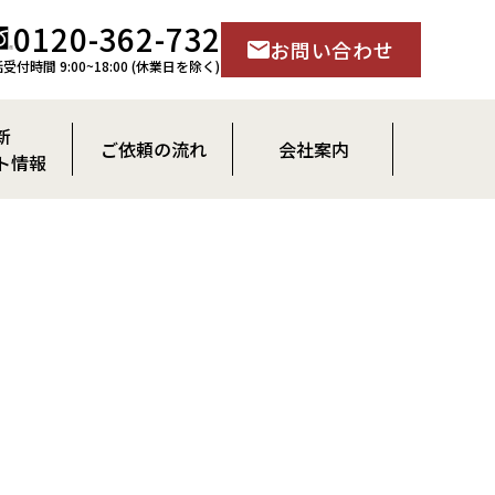
0120-362-732
お問い合わせ
受付時間 9:00~18:00 (休業日を除く)
新
ご依頼の流れ
会社案内
ト情報
らせ
新築
会社概要
ト予約
リフォーム・リノベーション
会長・社長ご挨拶
立石 尚之
スタッフ紹介
玉井 真寿雄
採用情報
田中 弘樹
出口 美香
早田 麻希
竹中 和徳