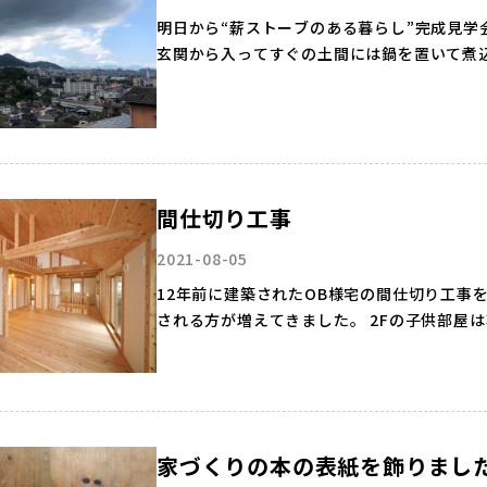
明日から“薪ストーブのある暮らし”完成見学
玄関から入ってすぐの土間には鍋を置いて煮
奥様仕様のシンプルなオリジナルキッチ…
間仕切り工事
2021-08-05
12年前に建築されたOB様宅の間仕切り工事
される方が増えてきました。 2Fの子供部屋
こんなにオープンな空間でした
こ…
家づくりの本の表紙を飾りまし