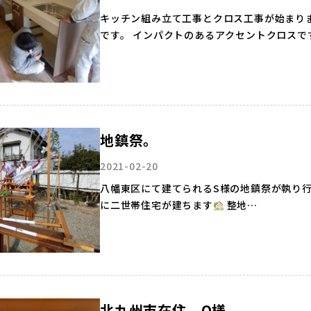
キッチン組み立て工事とクロス工事が始まりました。 キッチンを組み立て中！ こ
です。 インパクトのあるアクセントクロスで
地鎮祭。
2021-02-20
八幡東区にて建てられるS様の地鎮祭が執り行われま
に二世帯住宅が建ちます
整地…
北九州市在住 O様