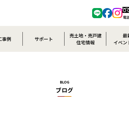
電話
売土地・売戸建
最
工事例
サポート
住宅情報
イベン
施工事例
アフターサービス
お知
施工事例
保証制度
イベン
ション施工事例
20年保証（オプション）
BLOG
ブログ