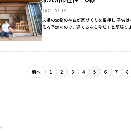
2021-02-19
夫婦の宝物の存在が家づくりを後押し 子供は
える予定なので、建てるなら今だ！と頑張り
す。 将来を…
前へ
1
2
3
4
5
6
7
8
。