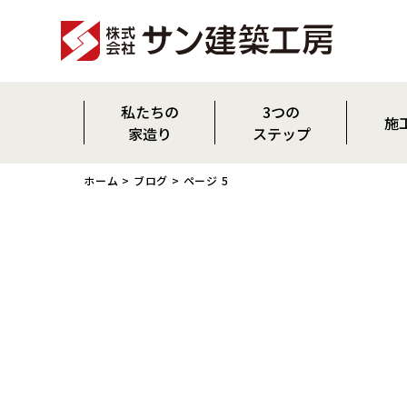
私たちの
3つの
施
家造り
ステップ
OM ソーラー
平屋
ホーム
>
ブログ
> ページ 5
小国杉について
新築
家の概要
リノベー
森へ行く活動をしています
気密測定
耐震
OM AIR
パッシブデザイン