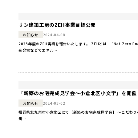
サン建築工房のZEH事業目標公開
2024-04-08
お知らせ
2023年度のZEH実績を報告いたします。 ZEHとは… ”Net Ze
光発電などでエネル…
「新築のお宅完成見学会～小倉北区小文字」を開催
2024-03-02
お知らせ
福岡県北九州市小倉北区にて【新築のお宅完成見学会】 ～こだわりの間取りとインテリア『OMソーラーの家』完成見学会”を開催します！ ●日時● ※終了しました ●会場● 福岡県北九
州…