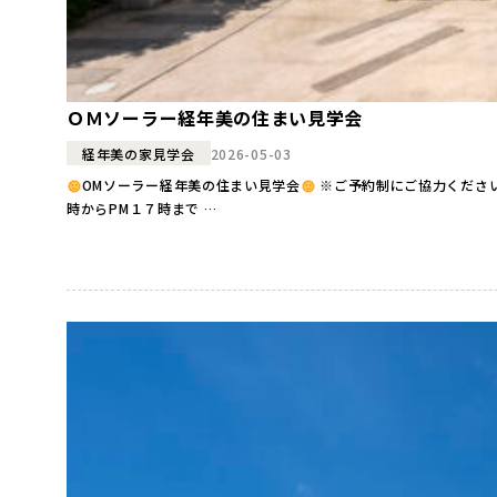
ＯＭソーラー経年美の住まい見学会
2026-05-03
経年美の家見学会
OMソーラー経年美の住まい見学会
※ご予約制にご協力ください※ 『OMソーラー経年美の住まい見学会』２日間 開催！ ●日時● 2026年5月23（土）・24（日）の２日間 AM１０
時からPM１７時まで …