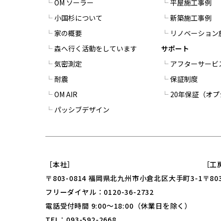
OM ソーラー
平屋施工事例
小国杉について
新築施工事例
家の概要
リノベーション
森へ行く活動をしています
サポート
気密測定
アフターサービ
耐震
保証制度
OM AIR
20年保証（オ
パッシブデザイン
［本社］
［工
〒803-0814 福岡県北九州市小倉北区大手町3-1
〒80
フリーダイヤル：0120-36-2732
電話受付時間 9:00～18:00（休業日を除く）
TEL：093-592-2668