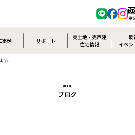
電話
売土地・売戸建
最
工事例
サポート
住宅情報
イベン
施工事例
アフターサービス
お知
ります。
施工事例
保証制度
イベン
ション施工事例
20年保証（オプション）
BLOG
ブログ