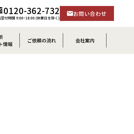
0120-362-732
お問い合わせ
受付時間 9:00~18:00 (休業日を除く)
新
ご依頼の流れ
会社案内
ト情報
らせ
新築
会社概要
ト予約
リフォーム・リノベーション
会長・社長ご挨拶
立石 尚之
スタッフ紹介
玉井 真寿雄
採用情報
田中 弘樹
出口 美香
早田 麻希
竹中 和徳