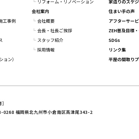
リフォーム・リノベーション
家造りのスケジ
会社案内
住まい手の声
施工事例
会社概要
アフターサー
会長・社長ご挨拶
ZEH普及目標
ス
スタッフ紹介
SDGs
採用情報
リンク集
プション）
平屋の間取り
房］
3-0268 福岡県北九州市小倉南区高津尾343-2