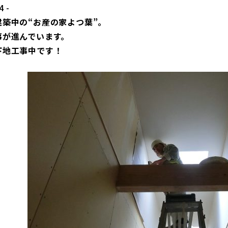
4 -
建築中の“お産の家よつ葉”。
事が進んでいます。
下地工事中です！