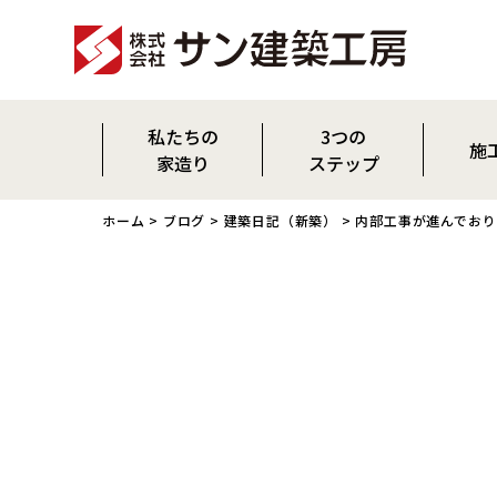
私たちの
3つの
施
家造り
ステップ
OM ソーラー
平屋
ホーム
>
ブログ
>
建築日記（新築）
> 内部工事が進んでお
小国杉について
新築
家の概要
リノベー
森へ行く活動をしています
気密測定
耐震
OM AIR
パッシブデザイン