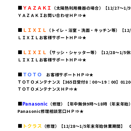
■
ＹＡＺＡＫＩ
（太陽熱利用機器の場合）【12/27～1/5休業
ＹＡＺＡＫＩお問い合わせＨＰ⇒
★
■
ＬＩＸＩＬ
（トイレ・浴室・洗面・キッチン等）【12/31～1
ＬＩＸＩＬお客様サポートＨＰ⇒
★
■
ＬＩＸＩＬ
（
サッシ・シャッター等）【12/28～1/5休業】
ＬＩＸＩＬお客様サポートＨＰ⇒
★
■
ＴＯＴＯ
お客様サポートＨＰ⇒
★
ＴＯＴＯメンテナンス【365日受付8：00～19：00】0120-1
ＴＯＴＯメンテナンスＨＰ⇒
★
■
Panasonic
（修理）【年中無休9時～18時（年末年始）】 
Panasonic修理相談窓口ＨＰ⇒
★
■
トクラス
（修理）【12/28～1/5年末年始休業期間】 012