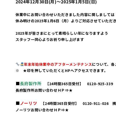
2024年12月30日(月)～2025年1月5日(日)
休業中にお問い合わせいただきました内容に関しましては
休み明けの2025年1月6日（月）よりご対応させていただ
2025年が皆さまにとって素晴らしい年になりますよう
スタッフ一同心よりお祈り申し上げます
年末年始休業中のアフターメンテナンス
について、
各
※
★印を押していただくとHPへアクセスできます。
■
長府製作所
【24時間365日受付】 0120-925-339
長府製作所お問い合わせＨＰ⇒
★
■
ノーリツ
【24時間365日受付】 0120-911-026 携
ノーリツお問い合わせＨＰ⇒
★