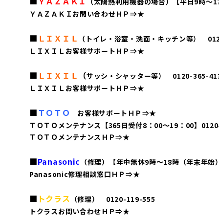
■
ＹＡＺＡＫＩ
（太陽熱利用機器の場合）【平日9時～17時の
ＹＡＺＡＫＩお問い合わせＨＰ⇒
★
■
ＬＩＸＩＬ
（トイレ・浴室・洗面・キッチン等） 0120-
ＬＩＸＩＬお客様サポートＨＰ⇒
★
■
ＬＩＸＩＬ
（
サッシ・シャッター等） 0120-365-41
ＬＩＸＩＬお客様サポートＨＰ⇒
★
■
ＴＯＴＯ
お客様サポートＨＰ⇒
★
ＴＯＴＯメンテナンス【365日受付8：00～19：00】0120-1
ＴＯＴＯメンテナンスＨＰ⇒
★
■
Panasonic
（修理）【年中無休9時～18時（年末年始）】 
Panasonic修理相談窓口ＨＰ⇒
★
■
トクラス
（修理） 0120-119-555
トクラスお問い合わせＨＰ⇒
★