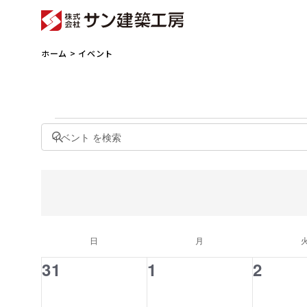
ホーム
> イベント
イ
キ
ベ
イ
ー
ン
ベ
ワ
ト
ン
ー
ト
ド
を
を
検
入
日
日曜日
月
月曜日
イ
索
力
ベ
し
し
0
0
0
31
1
2
ン
て
て
イ
イ
イ
ト
ナ
く