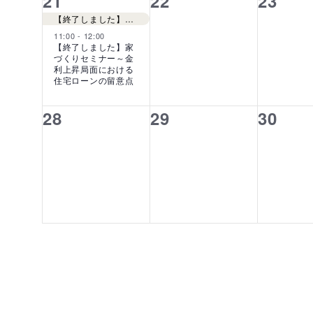
2
0
0
21
22
23
イ
イ
イ
【終了しました】「新築のお宅完成見学会～戸畑区天籟寺」
11:00
-
12:00
ベ
ベ
ベ
【終了しました】家
づくりセミナー～金
ン
ン
ン
利上昇局面における
住宅ローンの留意点
ト,
ト,
ト,
0
0
0
28
29
30
イ
イ
イ
ベ
ベ
ベ
ン
ン
ン
ト,
ト,
ト,