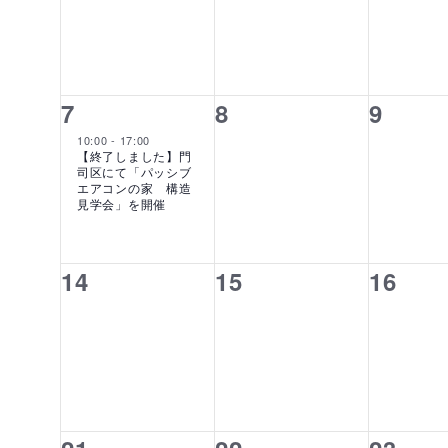
の
ビ
ベ
ベ
ベ
だ
カ
ゲ
さ
ン
ン
ン
レ
ー
い。
ト,
ト,
ト,
ン
シ
キ
ダ
ョ
ー
1
0
0
7
8
9
ー
ン
ワ
イ
イ
イ
10:00
-
17:00
を
ー
【終了しました】門
表
ベ
ベ
ベ
司区にて「パッシブ
ド
エアコンの家 構造
示
で
見学会」を開催
ン
ン
ン
イ
ト,
ト,
ト,
ベ
ン
0
0
0
14
15
16
ト
イ
イ
イ
を
ベ
ベ
ベ
検
索
ン
ン
ン
し
ト,
ト,
ト,
ま
す。