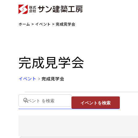
ホーム
>
イベント
> 完成見学会
完成見学会
イベント
完成見学会
イ
イ
キ
イベントを検索
ベ
ベ
ー
ン
ン
ワ
ト
ト
ー
を
ド
検
を