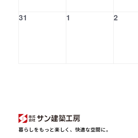
ト,
ト,
ト,
0
0
0
31
1
2
イ
イ
イ
ベ
ベ
ベ
ン
ン
ン
ト,
ト,
ト,
暮らしをもっと楽しく、快適な空間に。