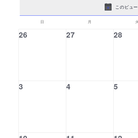
索
入
このビュー
し
力
て
し
日
日曜日
月
月曜日
イ
ナ
て
ベ
ビ
0
0
0
26
27
28
く
ン
ゲ
だ
イ
イ
イ
ト
ー
さ
の
ベ
ベ
ベ
シ
い。
カ
ョ
キ
ン
ン
ン
レ
ン
ー
ト,
ト,
ト,
ン
を
ワ
ダ
表
0
0
0
3
4
5
ー
ー
示
ド
イ
イ
イ
で
ベ
ベ
ベ
イ
ベ
ン
ン
ン
ン
ト,
ト,
ト,
ト
0
0
0
を