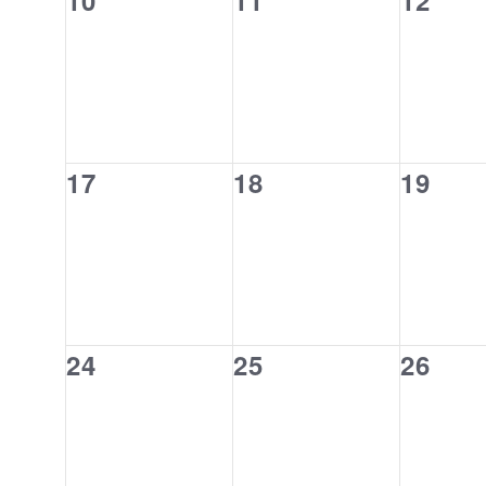
10
11
12
検
イ
イ
イ
索
ベ
ベ
ベ
し
ま
ン
ン
ン
す。
ト,
ト,
ト,
0
0
0
17
18
19
イ
イ
イ
ベ
ベ
ベ
ン
ン
ン
ト,
ト,
ト,
0
0
0
24
25
26
イ
イ
イ
ベ
ベ
ベ
ン
ン
ン